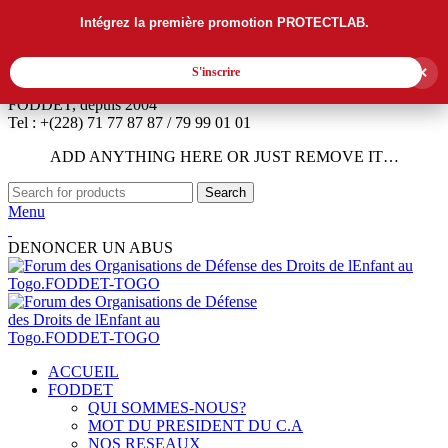
Intégrez la première promotion PROTECTLAB.
Intégrez la première promotion PROTECTLAB.
×
×
S'inscrire
S'inscrire
FODDET, depuis 2004
Tel : +(228) 71 77 87 87 / 79 99 01 01
ADD ANYTHING HERE OR JUST REMOVE IT…
Search
Menu
DENONCER UN ABUS
ACCUEIL
FODDET
QUI SOMMES-NOUS?
MOT DU PRESIDENT DU C.A
NOS RESEAUX